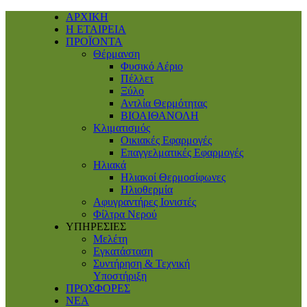
ΑΡΧΙΚΗ
Η ΕΤΑΙΡΕΙΑ
ΠΡΟΪΟΝΤΑ
Θέρμανση
Φυσικό Αέριο
Πέλλετ
Ξύλο
Αντλία Θερμότητας
ΒΙΟΑΙΘΑΝΟΛΗ
Κλιματισμός
Οικιακές Εφαρμογές
Επαγγελματικές Eφαρμογές
Ηλιακά
Ηλιακοί Θερμοσίφωνες
Ηλιοθερμία
Αφυγραντήρες Ιονιστές
Φίλτρα Νερού
ΥΠΗΡΕΣΙΕΣ
Μελέτη
Εγκατάσταση
Συντήρηση & Τεχνική
Υποστήριξη
ΠΡΟΣΦΟΡΕΣ
ΝΕΑ