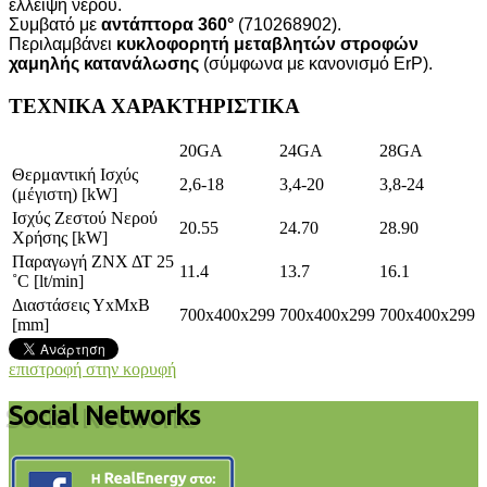
έλλειψη νερού.
Συμβατό με
αντάπτορα 360°
(710268902).
Περιλαμβάνει
κυκλοφορητή μεταβλητών στροφών
χαμηλής κατανάλωσης
(σύμφωνα με κανονισμό ErP).
ΤΕΧΝΙΚΑ ΧΑΡΑΚΤΗΡΙΣΤΙΚΑ
20GA
24GA
28GA
Θερμαντική Ισχύς
2,6-18
3,4-20
3,8-24
(μέγιστη) [kW]
Ισχύς Ζεστού Νερού
20.55
24.70
28.90
Χρήσης [kW]
Παραγωγή ΖΝΧ ΔΤ 25
11.4
13.7
16.1
˚C [lt/min]
Διαστάσεις ΥxΜxΒ
700x400x299
700x400x299
700x400x299
[mm]
επιστροφή στην κορυφή
Social Networks