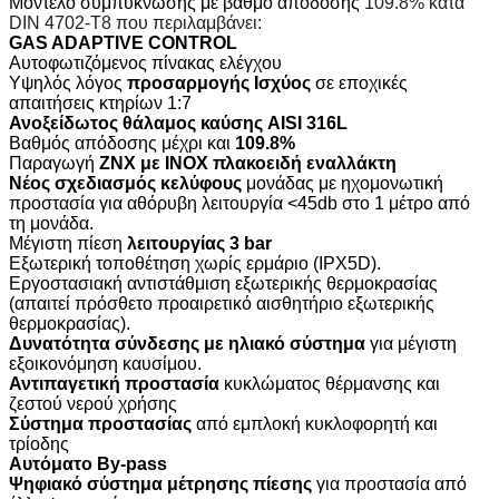
Μοντέλο συμπύκνωσης με βαθμό απόδοσης
109.8% κατά
DIN 4702-Τ8 που περιλαμβάνει:
GAS ADAPTIVE CONTROL
Αυτοφωτιζόμενος πίνακας ελέγχου
Υψηλός λόγος
προσαρμογής Ισχύος
σε εποχικές
απαιτήσεις κτηρίων 1:7
Ανοξείδωτος θάλαμος καύσης
AISI 316L
Βαθμός απόδοσης μέχρι και
109.8%
Παραγωγή
ΖΝΧ με ΙΝΟΧ πλακοειδή εναλλάκτη
Νέος σχεδιασμός κελύφους
μονάδας με ηχομονωτική
προστασία για αθόρυβη λειτουργία <45db στο 1 μέτρο από
τη μονάδα.
Μέγιστη πίεση
λειτουργίας 3 bar
Εξωτερική τοποθέτηση χωρίς ερμάριο (IPX5D).
Εργοστασιακή αντιστάθμιση εξωτερικής θερμοκρασίας
(απαιτεί πρόσθετο προαιρετικό αισθητήριο εξωτερικής
θερμοκρασίας).
Δυνατότητα σύνδεσης με ηλιακό σύστημα
για μέγιστη
εξοικονόμηση καυσίμου.
Αντιπαγετική προστασία
κυκλώματος θέρμανσης και
ζεστού νερού χρήσης
Σύστημα προστασίας
από εμπλοκή κυκλοφορητή και
τρίοδης
Αυτόματο By-pass
Ψηφιακό σύστημα μέτρησης πίεσης
για προστασία από