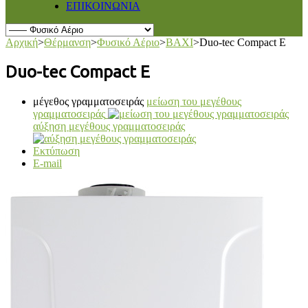
ΕΠΙΚΟΙΝΩΝΙΑ
Αρχική
>
Θέρμανση
>
Φυσικό Αέριο
>
BAXI
>
Duo-tec Compact E
Duo-tec Compact E
μέγεθος γραμματοσειράς
μείωση του μεγέθους
γραμματοσειράς
αύξηση μεγέθους γραμματοσειράς
Εκτύπωση
E-mail