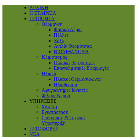
ΑΡΧΙΚΗ
Η ΕΤΑΙΡΕΙΑ
ΠΡΟΪΟΝΤΑ
Θέρμανση
Φυσικό Αέριο
Πέλλετ
Ξύλο
Αντλία Θερμότητας
ΒΙΟΑΙΘΑΝΟΛΗ
Κλιματισμός
Οικιακές Εφαρμογές
Επαγγελματικές Eφαρμογές
Ηλιακά
Ηλιακοί Θερμοσίφωνες
Ηλιοθερμία
Αφυγραντήρες Ιονιστές
Φίλτρα Νερού
ΥΠΗΡΕΣΙΕΣ
Μελέτη
Εγκατάσταση
Συντήρηση & Τεχνική
Υποστήριξη
ΠΡΟΣΦΟΡΕΣ
ΝΕΑ