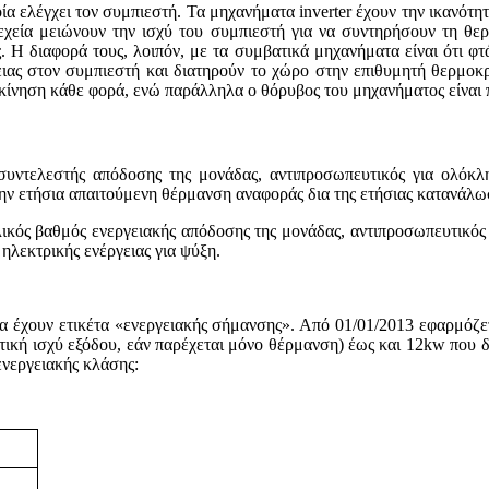
οποία ελέγχει τον συμπιεστή. Τα μηχανήματα inverter έχουν την ικαν
υνεχεία μειώνουν την ισχύ του συμπιεστή για να συντηρήσουν τη θε
Η διαφορά τους, λοιπόν, με τα συμβατικά μηχανήματα είναι ότι φτά
ιας στον συμπιεστή και διατηρούν το χώρο στην επιθυμητή θερμοκρα
κίνηση κάθε φορά, ενώ παράλληλα ο θόρυβος του μηχανήματος είναι π
ς συντελεστής απόδοσης της μονάδας, αντιπροσωπευτικός για ολό
την ετήσια απαιτούμενη θέρμανση αναφοράς δια της ετήσιας κατανάλω
ολικός βαθμός ενεργειακής απόδοσης της μονάδας, αντιπροσωπευτικός
ηλεκτρικής ενέργειας για ψύξη.
 να έχουν ετικέτα «ενεργειακής σήμανσης». Από 01/01/2013 εφαρμό
τική ισχύ εξόδου, εάν παρέχεται μόνο θέρμανση) έως και 12kw που δ
ενεργειακής κλάσης: