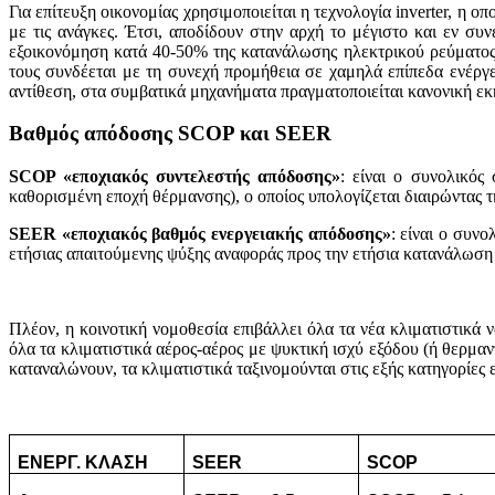
Για επίτευξη οικονομίας χρησιμοποιείται η τεχνολογία inverter, η 
με τις ανάγκες. Έτσι, αποδίδουν στην αρχή το μέγιστο και εν σ
εξοικονόμηση κατά 40-50% της κατανάλωσης ηλεκτρικού ρεύματος. 
τους συνδέεται με τη συνεχή προμήθεια σε χαμηλά επίπεδα ενέργε
αντίθεση, στα συμβατικά μηχανήματα πραγματοποιείται κανονική εκ
Βαθμός απόδοσης SCOP και SEER
SCOP «εποχιακός συντελεστής απόδοσης»
: είναι ο συνολικό
καθορισμένη εποχή θέρμανσης), ο οποίος υπολογίζεται διαιρώντας 
SEER «εποχιακός βαθμός ενεργειακής απόδοσης»
: είναι ο συν
ετήσιας απαιτούμενης ψύξης αναφοράς προς την ετήσια κατανάλωση 
Πλέον, η κοινοτική νομοθεσία επιβάλλει όλα τα νέα κλιματιστικά
όλα τα κλιματιστικά αέρος-αέρος με ψυκτική ισχύ εξόδου (ή θερμαν
καταναλώνουν, τα κλιματιστικά ταξινομούνται στις εξής κατηγορίες 
ΕΝΕΡΓ. ΚΛΑΣΗ
SEER
SCOP