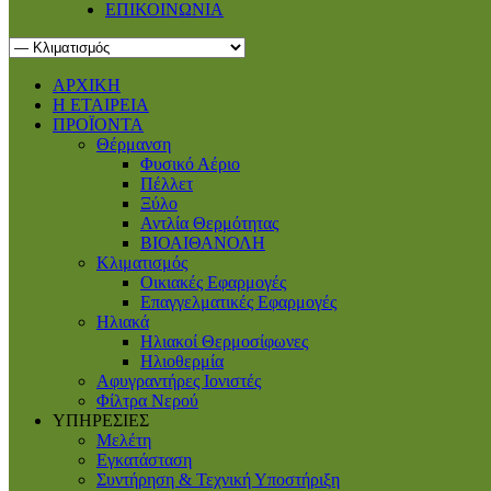
ΕΠΙΚΟΙΝΩΝΙΑ
ΑΡΧΙΚΗ
Η ΕΤΑΙΡΕΙΑ
ΠΡΟΪΟΝΤΑ
Θέρμανση
Φυσικό Αέριο
Πέλλετ
Ξύλο
Αντλία Θερμότητας
ΒΙΟΑΙΘΑΝΟΛΗ
Κλιματισμός
Οικιακές Εφαρμογές
Επαγγελματικές Eφαρμογές
Ηλιακά
Ηλιακοί Θερμοσίφωνες
Ηλιοθερμία
Αφυγραντήρες Ιονιστές
Φίλτρα Νερού
ΥΠΗΡΕΣΙΕΣ
Μελέτη
Εγκατάσταση
Συντήρηση & Τεχνική Υποστήριξη