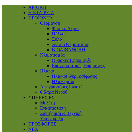
ΑΡΧΙΚΗ
Η ΕΤΑΙΡΕΙΑ
ΠΡΟΪΟΝΤΑ
Θέρμανση
Φυσικό Αέριο
Πέλλετ
Ξύλο
Αντλία Θερμότητας
ΒΙΟΑΙΘΑΝΟΛΗ
Κλιματισμός
Οικιακές Εφαρμογές
Επαγγελματικές Eφαρμογές
Ηλιακά
Ηλιακοί Θερμοσίφωνες
Ηλιοθερμία
Αφυγραντήρες Ιονιστές
Φίλτρα Νερού
ΥΠΗΡΕΣΙΕΣ
Μελέτη
Εγκατάσταση
Συντήρηση & Τεχνική
Υποστήριξη
ΠΡΟΣΦΟΡΕΣ
ΝΕΑ