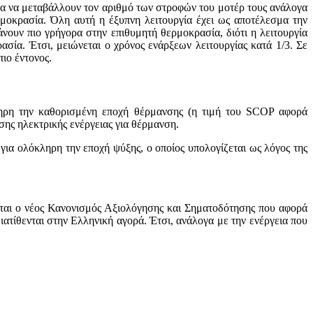
ότητα να μεταβάλλουν τον αριθμό των στροφών του μοτέρ τους ανάλογα
ρμοκρασία. Όλη αυτή η έξυπνη λειτουργία έχει ως αποτέλεσμα την
νουν πιο γρήγορα στην επιθυμητή θερμοκρασία, διότι η λειτουργία
σία. Έτσι, μειώνεται ο χρόνος ενάρξεων λειτουργίας κατά 1/3. Σε
ιο έντονος.
κληρη την καθορισμένη εποχή θέρμανσης (η τιμή του SCOP αφορά
σης ηλεκτρικής ενέργειας για θέρμανση.
 για ολόκληρη την εποχή ψύξης, ο οποίος υπολογίζεται ως λόγος της
ζεται ο νέος Κανονισμός Αξιολόγησης και Σηματοδότησης που αφορά
ιατίθενται στην Ελληνική αγορά. Έτσι, ανάλογα με την ενέργεια που