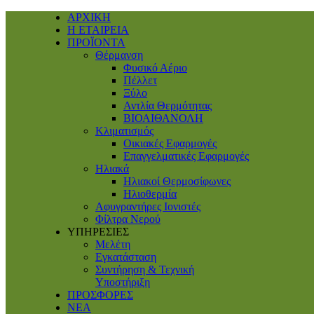
ΑΡΧΙΚΗ
Η ΕΤΑΙΡΕΙΑ
ΠΡΟΪΟΝΤΑ
Θέρμανση
Φυσικό Αέριο
Πέλλετ
Ξύλο
Αντλία Θερμότητας
ΒΙΟΑΙΘΑΝΟΛΗ
Κλιματισμός
Οικιακές Εφαρμογές
Επαγγελματικές Eφαρμογές
Ηλιακά
Ηλιακοί Θερμοσίφωνες
Ηλιοθερμία
Αφυγραντήρες Ιονιστές
Φίλτρα Νερού
ΥΠΗΡΕΣΙΕΣ
Μελέτη
Εγκατάσταση
Συντήρηση & Τεχνική
Υποστήριξη
ΠΡΟΣΦΟΡΕΣ
ΝΕΑ