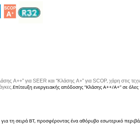
άσης A++” για SEER και “Κλάσης A+” για SCOP, χάρη στις τεχνο
Επίτευξη ενεργειακής απόδοσης “Κλάσης A++/A+” σε όλες τ
άγκες.
 για τη σειρά BT, προσφέροντας ένα αθόρυβο εσωτερικό περιβά