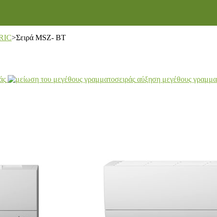
RIC
>
Σειρά MSZ- BT
άς
αύξηση μεγέθους γραμμα