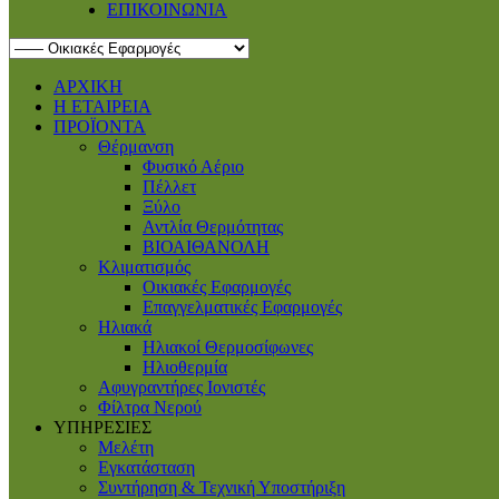
ΕΠΙΚΟΙΝΩΝΙΑ
ΑΡΧΙΚΗ
Η ΕΤΑΙΡΕΙΑ
ΠΡΟΪΟΝΤΑ
Θέρμανση
Φυσικό Αέριο
Πέλλετ
Ξύλο
Αντλία Θερμότητας
ΒΙΟΑΙΘΑΝΟΛΗ
Κλιματισμός
Οικιακές Εφαρμογές
Επαγγελματικές Eφαρμογές
Ηλιακά
Ηλιακοί Θερμοσίφωνες
Ηλιοθερμία
Αφυγραντήρες Ιονιστές
Φίλτρα Νερού
ΥΠΗΡΕΣΙΕΣ
Μελέτη
Εγκατάσταση
Συντήρηση & Τεχνική Υποστήριξη