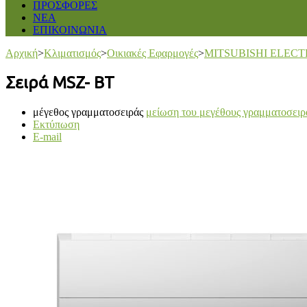
ΠΡΟΣΦΟΡΕΣ
ΝΕΑ
ΕΠΙΚΟΙΝΩΝΙΑ
Αρχική
>
Κλιματισμός
>
Οικιακές Εφαρμογές
>
MITSUBISHI ELECT
Σειρά MSZ- BT
μέγεθος γραμματοσειράς
μείωση του μεγέθους γραμματοσειρ
Εκτύπωση
E-mail