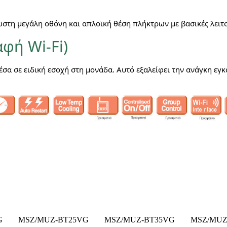
ωστη μεγάλη οθόνη και απλοϊκή θέση πλήκτρων με βασικές λειτο
φή Wi-Fi)
μέσα σε ειδική εσοχή στη μονάδα. Αυτό εξαλείφει την ανάγκη ε
G
MSZ/MUZ-BT25VG
MSZ/MUZ-BT35VG
MSZ/MUZ