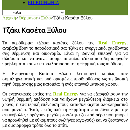
ΕΠΙΚΟΙΝΩΝΙΑ
Αρχική
>
Θέρμανση
>
Ξύλο
>
Τζάκι Κασέτα Ξύλου
Τζάκι Κασέτα Ξύλου
Τα αερόθερμα τζάκια κασέτες ξύλου της
Real Energy
,
αναβαθμίζουν το παραδοσιακό σας τζάκι σε ενεργειακό, χαρίζοντας
σας θέρμανση και οικονομία. Είναι η ιδανική επιλογή για να
σώσουμε και να ανανεώσουμε τα παλιά τζάκια που δημιουργούν
προβλήματα και να τετραπλασιάσουμε τη θερμική τους απόδοση.
Η Ενεργειακή Κασέτα Ξύλου λειτουργεί κυρίως σαν
συμπληρωματική και υπό ορισμένες προϋποθέσεις ως τη βασική
πηγή θέρμανσης μιας κατοικίας ή ενός επαγγελματικού χώρου.
Οι ενεργειακές εστίες της
Real Energy
για να εξασφαλίσουν την
υψηλή θερμική απόδοση και να έχουν μεγαλύτερη διάρκεια στο
χρόνο, η εσωτερική επένδυσή τους κατασκευάζεται ολοκληρωτικά
από μαντέμι. Έτσι, εκτός από τη θερμότητα που δίνουν με την
ακτινοβολία, παράγουν μεγάλη ποσότητα ζεστού αέρα που μπορεί
να προωθηθεί με εύκαμπτους σωλήνες (αγωγούς) και να ζεστάνουν
με ομοιόμορφο τρόπο όλο το σπίτι.