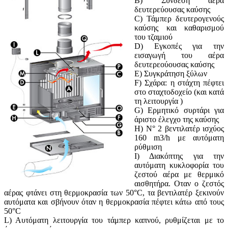
B) Σύνδεση αέρα
δευτερεύουσας καύσης
C) Τάμπερ δευτερογενούς
καύσης και καθαρισμού
του τζαμιού
D) Εγκοπές για την
εισαγωγή του αέρα
δευτερεούουσας καύσης
E) Συγκράτηση ξύλων
F) Σχάρα: η στάχτη πέφτει
στο σταχτοδοχείο (και κατά
τη λειτουργία )
G) Ερμητικό συρτάρι για
άριστο έλεγχο της καύσης
H) N° 2 βεντιλατέρ ισχύος
160 m3/h με αυτόματη
ρύθμιση
I) Διακόπτης για την
αυτόματη κυκλοφορία του
ζεστού αέρα με θερμικό
αισθητήρα. Οταν ο ζεστός
αέρας φτάνει στη θερμοκρασία των 50°C, τα βεντιλατέρ ξεκινούν
αυτόματα και σβήνουν όταν η θερμοκρασία πέφτει κάτω από τους
50°C
L) Αυτόματη λειτουργία του τάμπερ καπνού, ρυθμίζεται με το