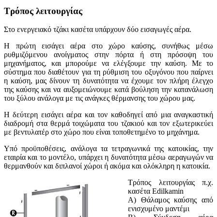
Τρόπος λειτουργίας
Στο ενεργειακό τζάκι κασέτα υπάρχουν δύο εισαγωγές αέρα.
Η πρώτη εισάγει αέρα στο χώρο καύσης, συνήθως μέσω
ρυθμιζόμενου ανοίγματος στην πόρτα ή στη πρόσοψη του
μηχανήματος, και μπορούμε να ελέγξουμε την καύση. Με το
σύστημα που διαθέτουν για τη ρύθμιση του οξυγόνου που παίρνει
η καύση, μας δίνουν τη δυνατότητα να έχουμε τον πλήρη έλεγχο
της καύσης και να αυξομειώνουμε κατά βούληση την κατανάλωση
του ξύλου ανάλογα με τις ανάγκες θέρμανσης του χώρου μας.
Η δεύτερη εισάγει αέρα και τον καθοδηγεί από μια αναγκαστική
διαδρομή στα θερμά τοιχώματα του τζακιού και τον εξωτερικεύει
με βεντυλατέρ στο χώρο που είναι τοποθετημένο το μηχάνημα.
Υπό προϋποθέσεις, ανάλογα τα τετραγωνικά της κατοικίας, την
εταιρία και το μοντέλο, υπάρχει η δυνατότητα μέσω αεραγωγών να
θερμανθούν και διπλανοί χώροι ή ακόμα και ολόκληρη η κατοικία.
Τρόπος λειτουργίας π.χ.
κασέτα Edilkamin
A) Θάλαμος καύσης από
ενισχυμένο μαντέμι