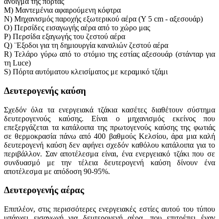
άνοιγμα της πόρτας
M) Μαντεμένια αφαιρούμενη κόφτρα
N) Μηχανισμός παροχής εξωτερικού αέρα (Υ 5 cm - αξεσουάρ)
O) Περσίδες εισαγωγής αέρα από το χώρο μας
P) Περσίδα εξαγωγής του ζεστού αέρα
Q) ¨Εξοδοι για τη δημιουργία καναλιών ζεστού αέρα
R) Τελάρο γύρω από το στόμιο της εστίας αξεσουάρ (στάνταρ για
τη Luce)
S) Πόρτα αυτόματου κλεισίματος με κεραμικό τζάμι
Δευτερογενής καύση
Σχεδόν όλα τα ενεργειακά τζάκια κασέτες διαθέτουν σύστημα
δευτερογενούς καύσης. Είναι ο μηχανισμός εκείνος που
επεξεργάζεται τα κατάλοιπα της πρωτογενούς καύσης της φωτιάς
σε θερμοκρασία πάνω από 400 βαθμούς Κελσίου, άρα μια καλή
δευτερογενή καύση δεν αφήνει σχεδόν καθόλου κατάλοιπα για το
περιβάλλον. Σαν αποτέλεσμα είναι, ένα ενεργειακό τζάκι που σε
συνδυασμό με την τέλεια δευτερογενή καύση δίνουν ένα
αποτέλεσμα με απόδοση 90-95%.
Δευτερογενής αέρας
Επιπλέον, στις περισσότερες ενεργειακές εστίες αυτού του τύπου
υπάρχει εισαγωγή για δευτερογενή αέρα, που επιτρέπει έναν