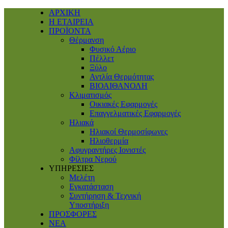
ΑΡΧΙΚΗ
Η ΕΤΑΙΡΕΙΑ
ΠΡΟΪΟΝΤΑ
Θέρμανση
Φυσικό Αέριο
Πέλλετ
Ξύλο
Αντλία Θερμότητας
ΒΙΟΑΙΘΑΝΟΛΗ
Κλιματισμός
Οικιακές Εφαρμογές
Επαγγελματικές Eφαρμογές
Ηλιακά
Ηλιακοί Θερμοσίφωνες
Ηλιοθερμία
Αφυγραντήρες Ιονιστές
Φίλτρα Νερού
ΥΠΗΡΕΣΙΕΣ
Μελέτη
Εγκατάσταση
Συντήρηση & Τεχνική
Υποστήριξη
ΠΡΟΣΦΟΡΕΣ
ΝΕΑ