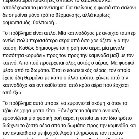
περισσότεροι ιδιοκτήτες σπιτιών το κατανοούν και
αποδέχονται το μειονέκτημα. Για εκείνους η φωτιά στο σαλόνι
δε σημαίνει μόνο τρόπο θέρμανσης, αλλά κυρίως
ρομαντισμός, θαλπωρή…
Το πρόβλημα είναι απλό. Μία καπνοδόχος με ανοιχτό τάμπερ
αντλεί πολύ περισσότερο αέρα από όσο χρειάζεται για την
καύση. Καθώς δημιουργείται η ροή του αέρα, μία μεγάλη
ποσότητα «ορμάει» προς τον προς την καμινάδα μαζί με τον
καπνό. Από πού προέρχεται όλος αυτός ο αέρας; Μα φυσικά
μέσα από το δωμάτιο. Έτσι ο εσωτερικός αέρας, τον οποίο
έχετε ήδη θερμάνει με κάποιο άλλο τρόπο, χάνετε από την
καπνοδόχο και αντικαθίσταται από κρύο αέρα που έρχεται
από έξω.
Το πρόβλημα αυτό μπορεί να εμφανιστεί ακόμη κι όταν το
τζάκι δε χρησιμοποιείται. Εάν έχετε το τάμπερ ανοικτό,
εμφανίζεται μία φυσική ροή αέρα, η οποία με τον ίδιο τρόπο
διώχνει το ζεστό αέρα από το δωμάτιο προς την καμινάδα και
τον αντικαθιστά με ψυχρό. Αφού πληρώσετε τον πρώτο