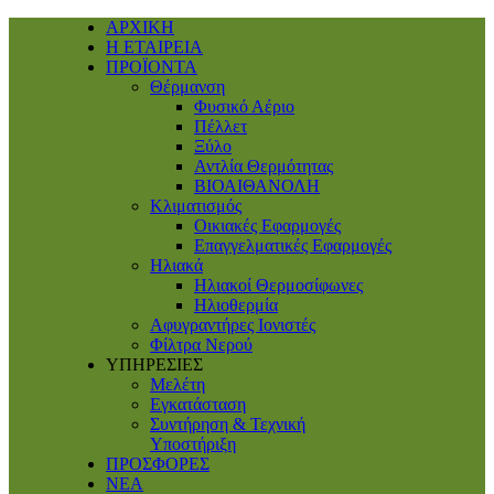
ΑΡΧΙΚΗ
Η ΕΤΑΙΡΕΙΑ
ΠΡΟΪΟΝΤΑ
Θέρμανση
Φυσικό Αέριο
Πέλλετ
Ξύλο
Αντλία Θερμότητας
ΒΙΟΑΙΘΑΝΟΛΗ
Κλιματισμός
Οικιακές Εφαρμογές
Επαγγελματικές Eφαρμογές
Ηλιακά
Ηλιακοί Θερμοσίφωνες
Ηλιοθερμία
Αφυγραντήρες Ιονιστές
Φίλτρα Νερού
ΥΠΗΡΕΣΙΕΣ
Μελέτη
Εγκατάσταση
Συντήρηση & Τεχνική
Υποστήριξη
ΠΡΟΣΦΟΡΕΣ
ΝΕΑ