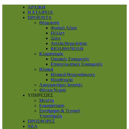
ΑΡΧΙΚΗ
Η ΕΤΑΙΡΕΙΑ
ΠΡΟΪΟΝΤΑ
Θέρμανση
Φυσικό Αέριο
Πέλλετ
Ξύλο
Αντλία Θερμότητας
ΒΙΟΑΙΘΑΝΟΛΗ
Κλιματισμός
Οικιακές Εφαρμογές
Επαγγελματικές Eφαρμογές
Ηλιακά
Ηλιακοί Θερμοσίφωνες
Ηλιοθερμία
Αφυγραντήρες Ιονιστές
Φίλτρα Νερού
ΥΠΗΡΕΣΙΕΣ
Μελέτη
Εγκατάσταση
Συντήρηση & Τεχνική
Υποστήριξη
ΠΡΟΣΦΟΡΕΣ
ΝΕΑ